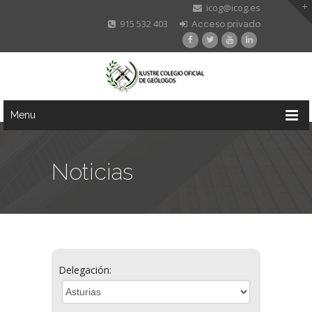
icog@icog.es
915 532 403
Acceso privado
Menu
Noticias
Delegación: