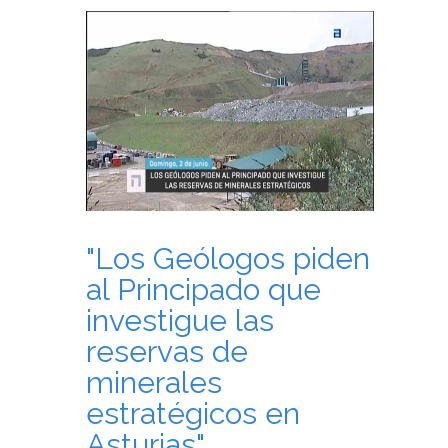
"Los Geólogos piden
al Principado que
investigue las
reservas de
minerales
estratégicos en
Asturias".