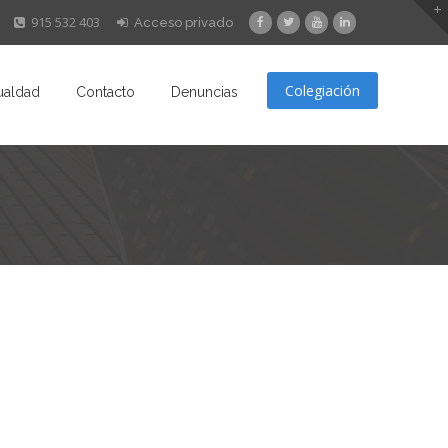
915 532 403
Acceso privado
Colegiación
ualdad
Contacto
Denuncias