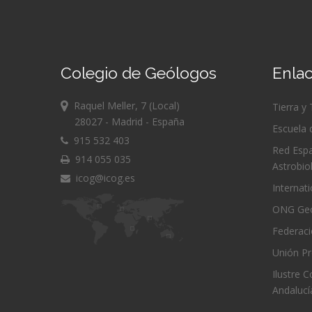
Colegio de Geólogos
Enlac
Raquel Meller, 7 (Local)
Tierra y
28027 - Madrid - España
Escuela 
915 532 403
Red Espa
914 055 035
Astrobio
icog@icog.es
Internat
ONG Geó
Federac
Unión Pr
Ilustre 
Andalucí