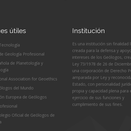
es útiles
Institución
Es una institución sin finalidad 
 Tecnología
creada para la defensa y apoyo
de Geología Profesional
intereses de los Geólogos, cre
ñola de Planetología y
Ley 73/1978 de 26 de Diciembr
logía
una corporación de Derecho Pú
amparada por Ley y reconocida
ional Association for Geoethics
Estado, con personalidad juríd
logos del Mundo
propia y capacidad plena para 
ión Europea de Geólogos
ejercicio de sus funciones y
cumplimiento de sus fines.
ofesional
Colegio Oficial de Geólogos de
a