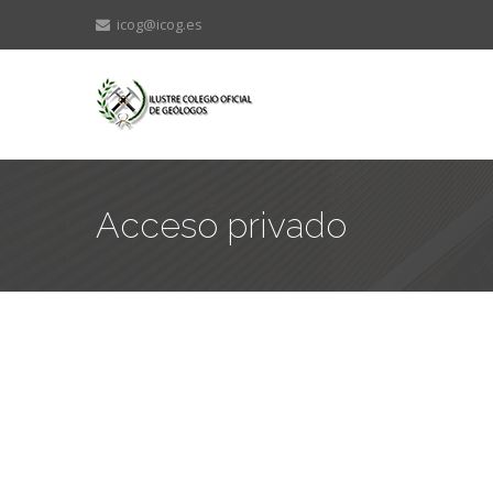
icog@icog.es
Acceso privado