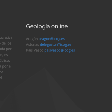
Geología online
lucrativa
Aragón
aragon@icog.es
 de los
Asturias
delegastur@icog.es
ada por
País Vasco
paisvasco@icog.es
e, es
blico,
 por el
ica
el