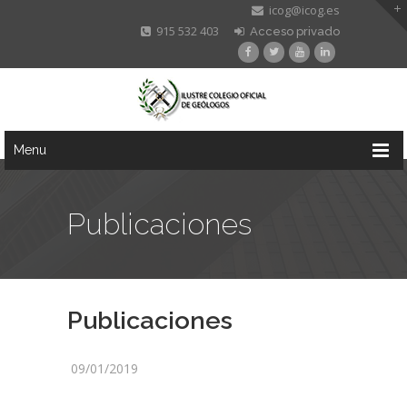
icog@icog.es
915 532 403
Acceso privado
Menu
Publicaciones
Publicaciones
09/01/2019