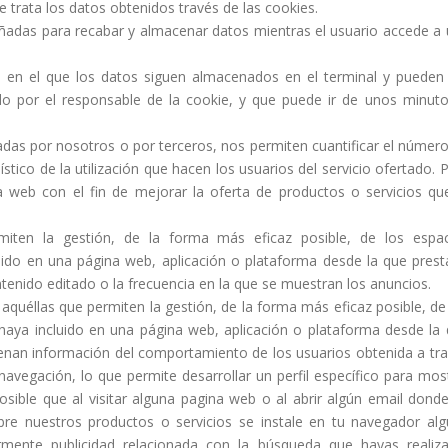
e trata los datos obtenidos través de las cookies.
eñadas para recabar y almacenar datos mientras el usuario accede a
 en el que los datos siguen almacenados en el terminal y pueden
do por el responsable de la cookie, y que puede ir de unos minut
adas por nosotros o por terceros, nos permiten cuantificar el númer
dístico de la utilización que hacen los usuarios del servicio ofertado. 
a web con el fin de mejorar la oferta de productos o servicios qu
miten la gestión, de la forma más eficaz posible, de los espac
cluido en una página web, aplicación o plataforma desde la que prest
ontenido editado o la frecuencia en la que se muestran los anuncios.
aquéllas que permiten la gestión, de la forma más eficaz posible, de
r haya incluido en una página web, aplicación o plataforma desde la
acenan información del comportamiento de los usuarios obtenida a tr
avegación, lo que permite desarrollar un perfil específico para mos
sible que al visitar alguna pagina web o al abrir algún email dond
re nuestros productos o servicios se instale en tu navegador al
rmente publicidad relacionada con la búsqueda que hayas realiz