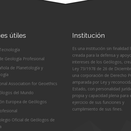
es útiles
Institución
Es una institución sin finalidad 
 Tecnología
creada para la defensa y apoyo
de Geología Profesional
intereses de los Geólogos, cre
ñola de Planetología y
Ley 73/1978 de 26 de Diciembr
logía
una corporación de Derecho Pú
amparada por Ley y reconocida
ional Association for Geoethics
Estado, con personalidad juríd
logos del Mundo
propia y capacidad plena para 
ión Europea de Geólogos
ejercicio de sus funciones y
cumplimiento de sus fines.
ofesional
Colegio Oficial de Geólogos de
a