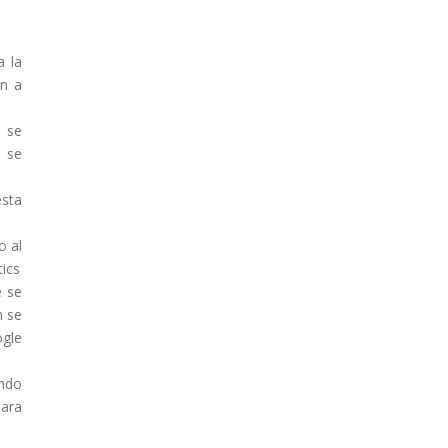
a la
an a
 se
o se
esta
o al
tics
e se
n se
ogle
ando
para