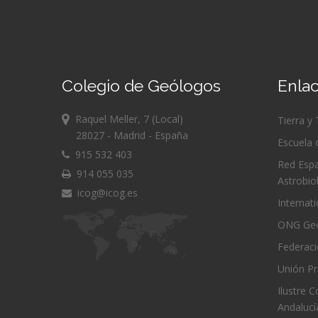
Colegio de Geólogos
Enlac
Raquel Meller, 7 (Local)
Tierra y
28027 - Madrid - España
Escuela 
915 532 403
Red Espa
914 055 035
Astrobio
icog@icog.es
Internat
ONG Geó
Federac
Unión Pr
Ilustre 
Andalucí