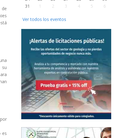
31
1
2
3
4
5
6
 de
kies
Ver todos los eventos
está
 una
e su
para
onan
 por
o es