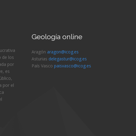
Geología online
lucrativa
Aragón
aragon@icog.es
 de los
Asturias
delegastur@icog.es
ada por
País Vasco
paisvasco@icog.es
e, es
blico,
 por el
ica
el