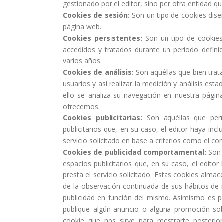
gestionado por el editor, sino por otra entidad qu
Cookies de sesión:
Son un tipo de cookies dis
página web.
Cookies persistentes:
Son un tipo de cookies
accedidos y tratados durante un periodo defini
varios años.
Cookies de análisis:
Son aquéllas que bien trat
usuarios y así realizar la medición y análisis esta
ello se analiza su navegación en nuestra págin
ofrecemos.
Cookies publicitarias:
Son aquéllas que per
publicitarios que, en su caso, el editor haya in
servicio solicitado en base a criterios como el c
Cookies de publicidad comportamental:
Son 
espacios publicitarios que, en su caso, el edito
presta el servicio solicitado. Estas cookies alm
de la observación continuada de sus hábitos de n
publicidad en función del mismo. Asimismo es po
publique algún anuncio o alguna promoción sob
cookie que nos sirve para mostrarte posterio