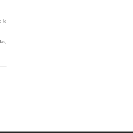
o la
das,