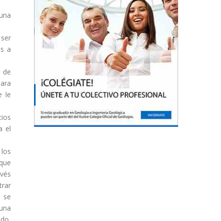
 una
 ser
os a
o de
Para
e le
ios
a el
 los
 que
avés
trar
e se
guna
ado,