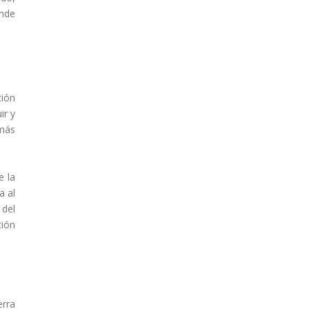
onde
ción
ir y
 más
e la
a al
 del
ción
erra