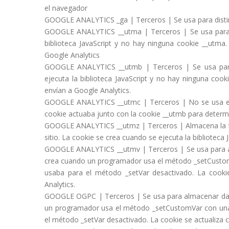
el navegador
GOOGLE ANALYTICS _ga | Terceros | Se usa para distin
GOOGLE ANALYTICS __utma | Terceros | Se usa para di
biblioteca JavaScript y no hay ninguna cookie __utma
Google Analytics
GOOGLE ANALYTICS __utmb | Terceros | Se usa para 
ejecuta la biblioteca JavaScript y no hay ninguna coo
envían a Google Analytics.
GOOGLE ANALYTICS __utmc | Terceros | No se usa en ga
cookie actuaba junto con la cookie __utmb para determin
GOOGLE ANALYTICS __utmz | Terceros | Almacena la fue
sitio. La cookie se crea cuando se ejecuta la biblioteca
GOOGLE ANALYTICS __utmv | Terceros | Se usa para alm
crea cuando un programador usa el método _setCustomVa
usaba para el método _setVar desactivado. La cooki
Analytics.
GOOGLE OGPC | Terceros | Se usa para almacenar datos
un programador usa el método _setCustomVar con una v
el método _setVar desactivado. La cookie se actualiza 