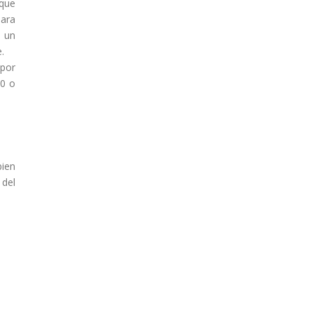
 que
para
e un
.
por
10 o
ien
 del