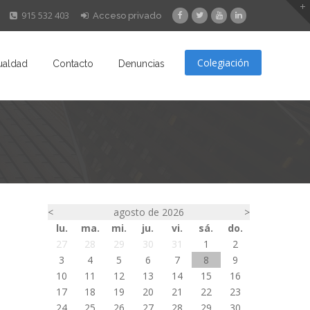
915 532 403
Acceso privado
Colegiación
ualdad
Contacto
Denuncias
<
agosto de 2026
>
lu.
ma.
mi.
ju.
vi.
sá.
do.
27
28
29
30
31
1
2
3
4
5
6
7
8
9
10
11
12
13
14
15
16
17
18
19
20
21
22
23
24
25
26
27
28
29
30