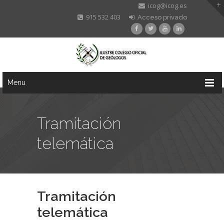
icog@icog.es
915 532 403
Acceso privado
Menu
Tramitación
telemática
Tramitación
telemática