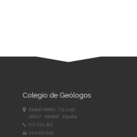
Colegio de Geólogos
Raquel Meller, 7 (Local)
28027 - Madrid - España
915 532 403
914 055 035