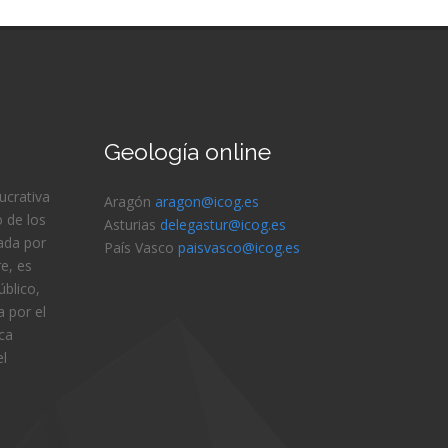
Geología online
lucrativa
Aragón
aragon@icog.es
 de los
Asturias
delegastur@icog.es
ada por
País Vasco
paisvasco@icog.es
e, es
blico,
 por el
ica
el