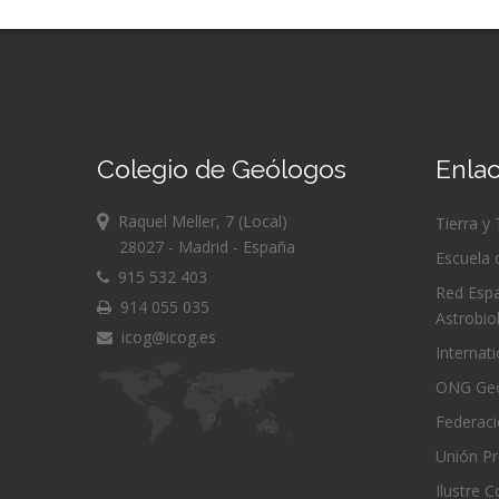
Colegio de Geólogos
Enlac
Raquel Meller, 7 (Local)
Tierra y
28027 - Madrid - España
Escuela 
915 532 403
Red Espa
914 055 035
Astrobio
icog@icog.es
Internat
ONG Geó
Federac
Unión Pr
Ilustre 