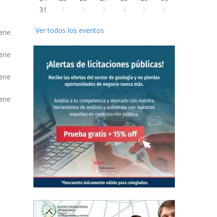
31
1
2
3
4
5
6
Ver todos los eventos
iene
iene
iene
iene