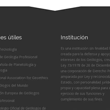
es útiles
Institución
Es una institución sin finalidad 
 Tecnología
creada para la defensa y apoyo
de Geología Profesional
intereses de los Geólogos, cre
ñola de Planetología y
Ley 73/1978 de 26 de Diciembr
logía
una corporación de Derecho Pú
amparada por Ley y reconocida
ional Association for Geoethics
Estado, con personalidad juríd
logos del Mundo
propia y capacidad plena para 
ión Europea de Geólogos
ejercicio de sus funciones y
cumplimiento de sus fines.
ofesional
Colegio Oficial de Geólogos de