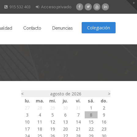
915 532 403
Acceso privado
Colegiación
ualdad
Contacto
Denuncias
<
agosto de 2026
>
lu.
ma.
mi.
ju.
vi.
sá.
do.
27
28
29
30
31
1
2
3
4
5
6
7
8
9
10
11
12
13
14
15
16
17
18
19
20
21
22
23
24
25
26
27
28
29
30