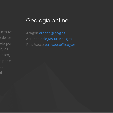
Geología online
lucrativa
Aragón
aragon@icog.es
 de los
Asturias
delegastur@icog.es
ada por
País Vasco
paisvasco@icog.es
e, es
blico,
 por el
ica
el