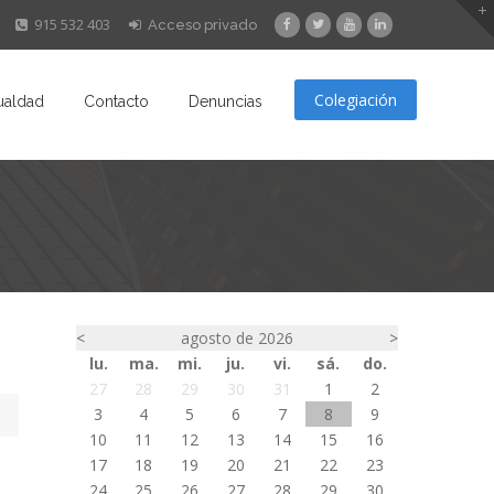
915 532 403
Acceso privado
Colegiación
ualdad
Contacto
Denuncias
<
agosto de 2026
>
lu.
ma.
mi.
ju.
vi.
sá.
do.
27
28
29
30
31
1
2
3
4
5
6
7
8
9
10
11
12
13
14
15
16
17
18
19
20
21
22
23
24
25
26
27
28
29
30