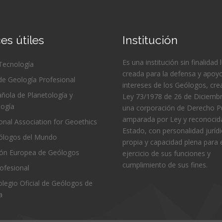
es útiles
Institución
Es una institución sin finalidad 
 Tecnología
creada para la defensa y apoyo
de Geología Profesional
intereses de los Geólogos, cre
ñola de Planetología y
Ley 73/1978 de 26 de Diciembr
logía
una corporación de Derecho Pú
amparada por Ley y reconocida
ional Association for Geoethics
Estado, con personalidad juríd
logos del Mundo
propia y capacidad plena para 
ión Europea de Geólogos
ejercicio de sus funciones y
cumplimiento de sus fines.
ofesional
Colegio Oficial de Geólogos de
a