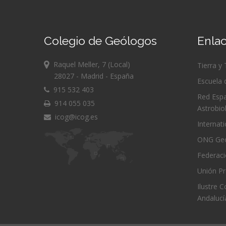
Colegio de Geólogos
Enlac
Raquel Meller, 7 (Local)
Tierra y
28027 - Madrid - España
Escuela 
915 532 403
Red Espa
914 055 035
Astrobio
icog@icog.es
Internat
ONG Geó
Federac
Unión Pr
Ilustre 
Andalucí