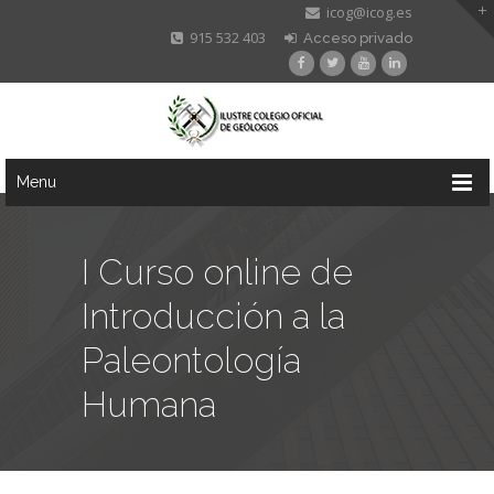
icog@icog.es
915 532 403
Acceso privado
Menu
I Curso online de
Introducción a la
Paleontología
Humana